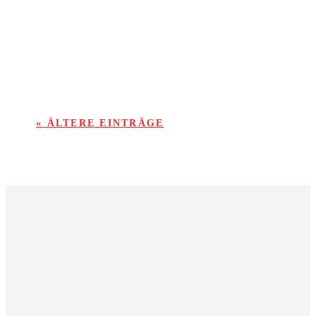
KSV-Abwehr das ein oder andere Mal
ordentlich ein.
« ÄLTERE EINTRÄGE