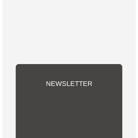
NEWSLETTER
Du möchtest über unsere Aktivitäten und
Vereins-Neuigkeiten informiert werden?