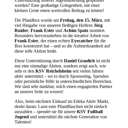
Unterstützung unserer Jugendabteilung gespendet
werden? Eine großartige Gelegenheit, mit einer
kleinen Geste einen wertvollen Beitrag zu leisten!
Die Pfandbox wurde am
Freitag, den 15. März
, mit
viel Hingabe von unseren fleißigen Helfern
Jörg
Ruider
,
Frank Ester
und
Achim Spatz
montiert.
Besonders hervorzuheben ist die kreative Arbeit von
Frank Ester
, der einen echten
Eyecatcher
für die
Box konstruiert hat – und so die Aufmerksamkeit auf
diese tolle Aktion lenkt.
Diese Unterstützung durch
Daniel Graulich
ist nicht
nur eine einmalige Aktion, sondern zeigt auch, wie
sehr er den
KSV Reichelsheim
seit vielen Jahren
aktiv unterstützt – sei es durch Sponsoring, Spenden
oder persönliche Hilfe in unterschiedlichen Bereichen.
Wir sind sehr dankbar, solch einen engagierten Partner
an unserer Seite zu wissen!
Also, beim nächsten Einkauf im Edeka Aktiv Markt,
denkt daran: Lasst eure Pfandflaschen nicht einfach
auszahlen – spendet sie für unsere
KSV Fußball
Jugend
und unterstützt die nächste Generation von
Talenten!