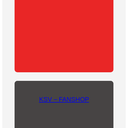
Gemeinschaft werden möchtest.
Oder unterstütze uns als Mitglied des
Fördervereins!
KSV – FANSHOP