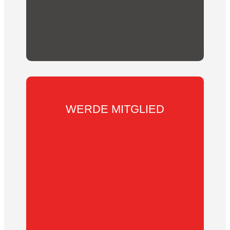
Abonniere hier unseren Newsletter!
WERDE MITGLIED
Wir suchen
DICH
.
Werde in wenigen
Schritten Mitglied des KSV Reichelsheim e.V.
Entscheide ob du als aktives, passives
Mitglied, oder als Familie Teil unserer