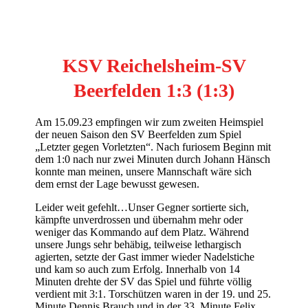
KSV Reichelsheim-SV
Beerfelden 1:3 (1:3)
Am 15.09.23 empfingen wir zum zweiten Heimspiel
der neuen Saison den SV Beerfelden zum Spiel
„Letzter gegen Vorletzten“. Nach furiosem Beginn mit
dem 1:0 nach nur zwei Minuten durch Johann Hänsch
konnte man meinen, unsere Mannschaft wäre sich
dem ernst der Lage bewusst gewesen.
Leider weit gefehlt…Unser Gegner sortierte sich,
kämpfte unverdrossen und übernahm mehr oder
weniger das Kommando auf dem Platz. Während
unsere Jungs sehr behäbig, teilweise lethargisch
agierten, setzte der Gast immer wieder Nadelstiche
und kam so auch zum Erfolg. Innerhalb von 14
Minuten drehte der SV das Spiel und führte völlig
verdient mit 3:1. Torschützen waren in der 19. und 25.
Minute Dennis Brauch und in der 33. Minute Felix