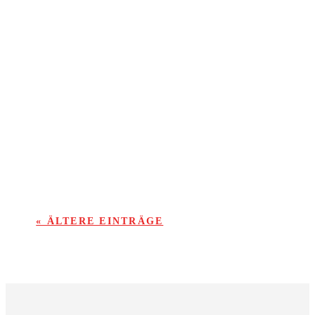
Von der ersten Minute merkte man den Gästen
aus Lützel-Wiebelsbach an, dass Sie das Spiel
unbedingt dominieren wollten und schnürten die
KSV-Abwehr das ein oder andere Mal
ordentlich ein.
« ÄLTERE EINTRÄGE