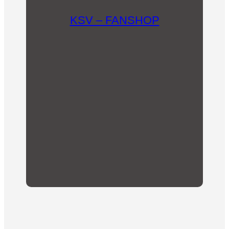
KSV – FANSHOP
In unserem Fanshop findet sich für jeden etwas
Passendes! Mit dem Kauf unserer Fanartikel
kommt unserem Fussballverein eine finanzielle
Unterstützung zugute.