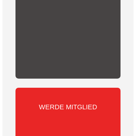
Du möchtest über unsere Aktivitäten und
Vereins-Neuigkeiten informiert werden?
Abonniere hier unseren Newsletter!
WERDE MITGLIED