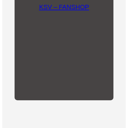
KSV – FANSHOP
In unserem Fanshop findet sich für jeden etwas
Passendes! Mit dem Kauf unserer Fanartikel
kommt unserem Fussballverein eine finanzielle
Unterstützung zugute.