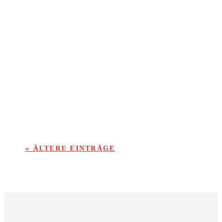
Von der ersten Minute merkte man den Gästen
aus Lützel-Wiebelsbach an, dass Sie das Spiel
unbedingt dominieren wollten und schnürten die
KSV-Abwehr das ein oder andere Mal
ordentlich ein.
« ÄLTERE EINTRÄGE