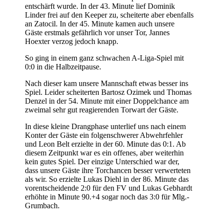
entschärft wurde. In der 43. Minute lief Dominik
Linder frei auf den Keeper zu, scheiterte aber ebenfalls
an Zatocil. In der 45. Minute kamen auch unsere
Gäste erstmals gefährlich vor unser Tor, Jannes
Hoexter verzog jedoch knapp.
So ging in einem ganz schwachen A-Liga-Spiel mit
0:0 in die Halbzeitpause.
Nach dieser kam unsere Mannschaft etwas besser ins
Spiel. Leider scheiterten Bartosz Ozimek und Thomas
Denzel in der 54. Minute mit einer Doppelchance am
zweimal sehr gut reagierenden Torwart der Gäste.
In diese kleine Drangphase unterlief uns nach einem
Konter der Gäste ein folgenschwerer Abwehrfehler
und Leon Belt erzielte in der 60. Minute das 0:1. Ab
diesem Zeitpunkt war es ein offenes, aber weiterhin
kein gutes Spiel. Der einzige Unterschied war der,
dass unsere Gäste ihre Torchancen besser verwerteten
als wir. So erzielte Lukas Diehl in der 86. Minute das
vorentscheidende 2:0 für den FV und Lukas Gebhardt
erhöhte in Minute 90.+4 sogar noch das 3:0 für Mlg.-
Grumbach.