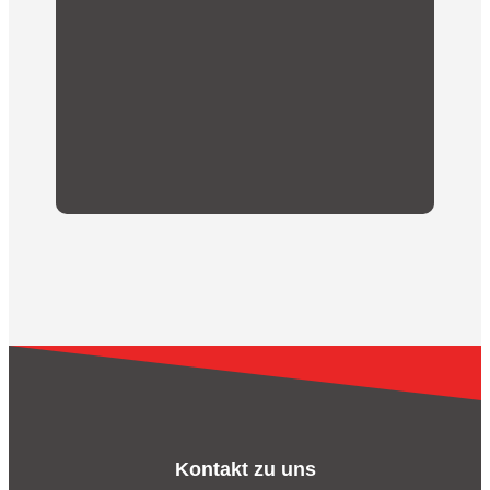
Passendes! Mit dem Kauf unserer Fanartikel
kommt unserem Fussballverein eine finanzielle
Unterstützung zugute.
Kontakt zu uns