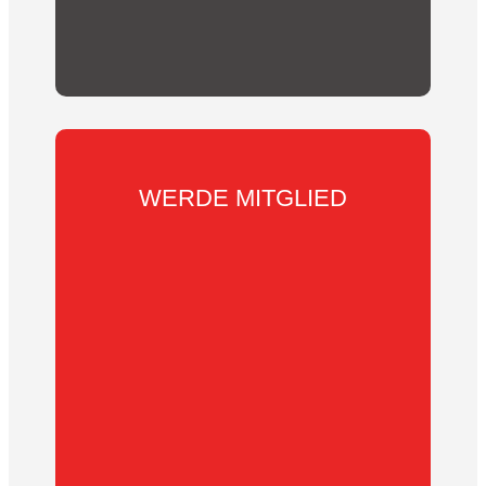
WERDE MITGLIED
Wir suchen
DICH
.
Werde in wenigen
Schritten Mitglied des KSV Reichelsheim e.V.
Entscheide ob du als aktives, passives
Mitglied, oder als Familie Teil unserer
Gemeinschaft werden möchtest.