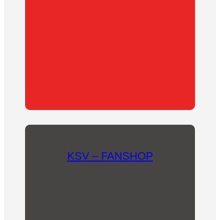
Oder unterstütze uns als Mitglied des
Fördervereins!
KSV – FANSHOP
In unserem Fanshop findet sich für jeden etwas