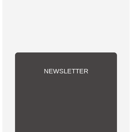
NEWSLETTER
Du möchtest über unsere Aktivitäten und
Vereins-Neuigkeiten informiert werden?
Abonniere hier unseren Newsletter!