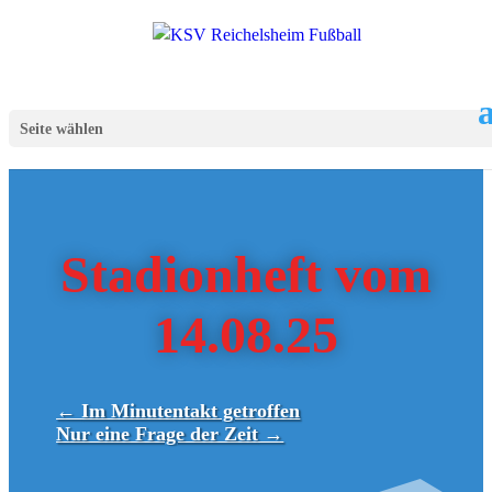
Seite wählen
Stadionheft vom
14.08.25
←
Im Minutentakt getroffen
Nur eine Frage der Zeit
→