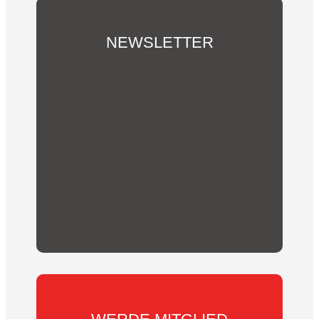
NEWSLETTER
Du möchtest über unsere Aktivitäten und
Vereins-Neuigkeiten informiert werden?
Abonniere hier unseren Newsletter!