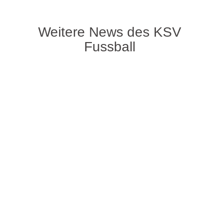
Weitere News des KSV
Fussball
Da bereits in den letzten Aufeinandertreffen der
beiden Teams zahlreiche Tore vielen, konnten
sich die Zuschauer auch für diese Partie
Hoffung machen, ein Torreiches Spiel zu sehen.