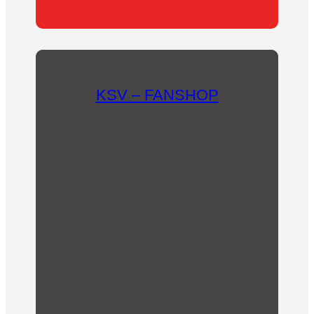
KSV – FANSHOP
In unserem Fanshop findet sich für jeden etwas
Passendes! Mit dem Kauf unserer Fanartikel
kommt unserem Fussballverein eine finanzielle
Unterstützung zugute.