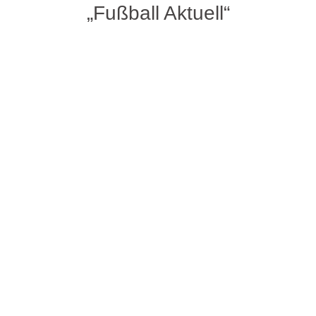
„Fußball Aktuell“
Stadionheft „Fußball Aktuell“ vom 29. Juli ’26
mit Berichten und News zum lesen und/oder
downloaden. Unser Gast an diesem
Wochenende: Der TSV Seckmauern II