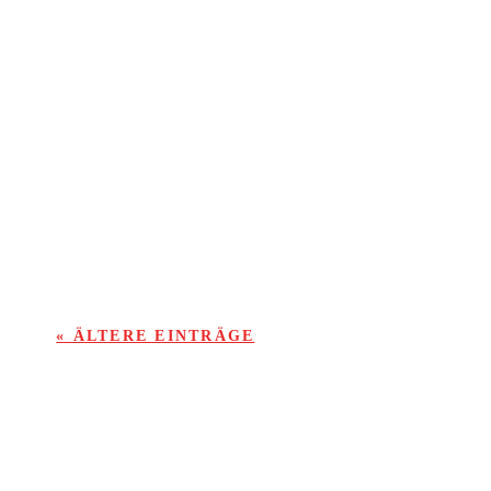
Stadionheft „Fußball Aktuell“ vom 14. Mai ’24
mit Berichten und News zum lesen und/oder
downloaden.
Unser Gast an diesem Wochenende: Der VFL
Michelstadt.
« ÄLTERE EINTRÄGE