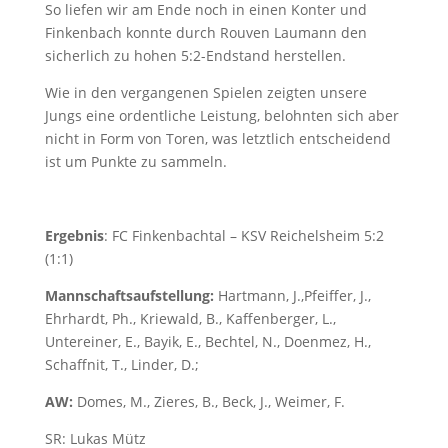
So liefen wir am Ende noch in einen Konter und
Finkenbach konnte durch Rouven Laumann den
sicherlich zu hohen 5:2-Endstand herstellen.
Wie in den vergangenen Spielen zeigten unsere
Jungs eine ordentliche Leistung, belohnten sich aber
nicht in Form von Toren, was letztlich entscheidend
ist um Punkte zu sammeln.
Ergebnis
: FC Finkenbachtal – KSV Reichelsheim 5:2
(1:1)
Mannschaftsaufstellung:
Hartmann, J.,Pfeiffer, J.,
Ehrhardt, Ph., Kriewald, B., Kaffenberger, L.,
Untereiner, E., Bayik, E., Bechtel, N., Doenmez, H.,
Schaffnit, T., Linder, D.;
AW:
Domes, M., Zieres, B., Beck, J., Weimer, F.
SR: Lukas Mütz