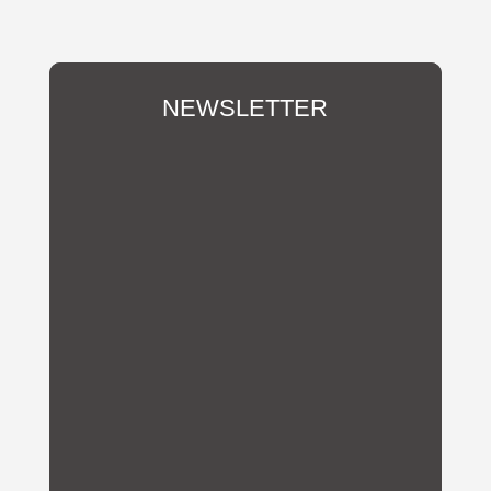
NEWSLETTER
Du möchtest über unsere
Aktivitäten und Vereins-
Neuigkeiten informiert werden?
Abonniere hier unseren
Newsletter!