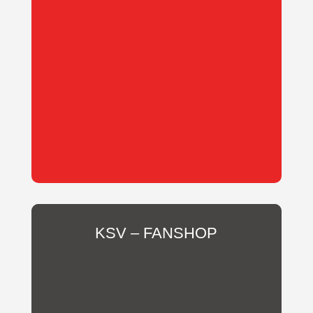
Oder unterstütze uns als
Mitglied des Fördervereins!
KSV – FANSHOP