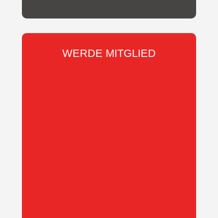
WERDE MITGLIED
Wir suchen
DICH
.
Werde in
wenigen Schritten Mitglied des KSV
Reichelsheim e.V.
Entscheide ob du als aktives,
passives Mitglied, oder als Familie
Teil unserer Gemeinschaft werden
möchtest.