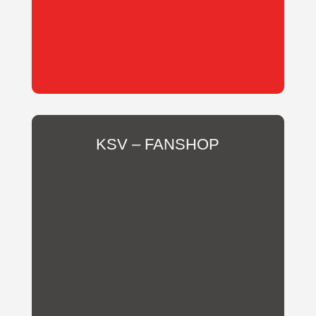
KSV – FANSHOP
In unserem Fanshop findet sich für
jeden etwas Passendes! Mit dem
Kauf unserer Fanartikel kommt
unserem Fussballverein eine