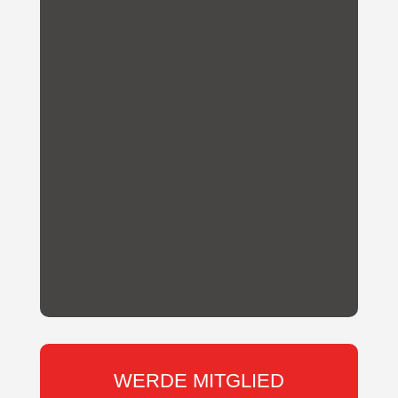
Du möchtest über unsere
Aktivitäten und Vereins-
Neuigkeiten informiert werden?
Abonniere hier unseren
Newsletter!
WERDE MITGLIED