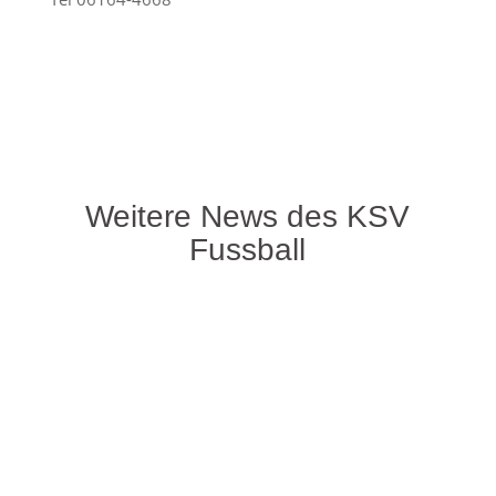
Weitere News des KSV
Fussball
Da bereits in den letzten Aufeinandertreffen
der beiden Teams zahlreiche Tore vielen,