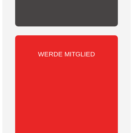
WERDE MITGLIED
Wir suchen
DICH
.
Werde in wenigen
Schritten Mitglied des KSV Reichelsheim e.V.
Entscheide ob du als aktives, passives
Mitglied, oder als Familie Teil unserer
Gemeinschaft werden möchtest.