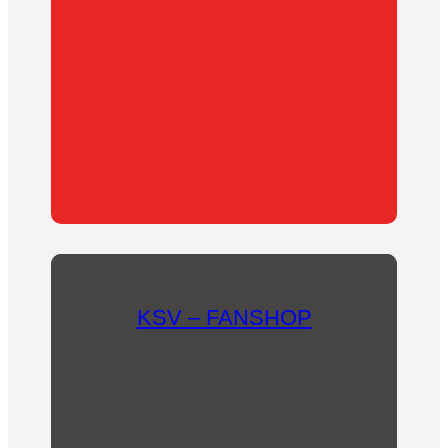
Oder unterstütze uns als Mitglied des
Fördervereins!
KSV – FANSHOP
In unserem Fanshop findet sich für jeden etwas