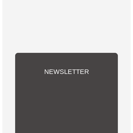
NEWSLETTER
Du möchtest über unsere Aktivitäten und
Vereins-Neuigkeiten informiert werden?
Abonniere hier unseren Newsletter!