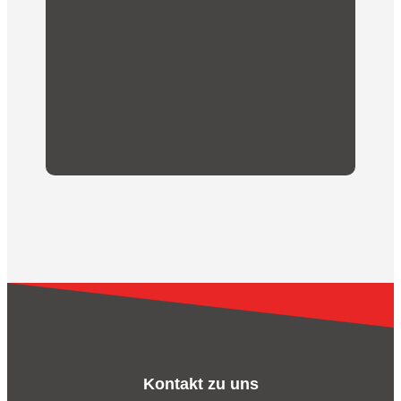
Passendes! Mit dem Kauf unserer Fanartikel
kommt unserem Fussballverein eine finanzielle
Unterstützung zugute.
Kontakt zu uns