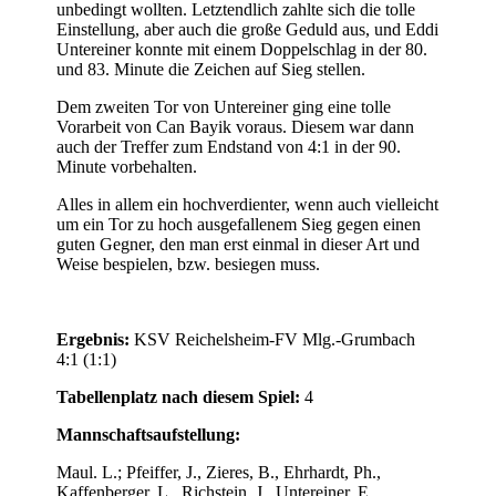
unbedingt wollten. Letztendlich zahlte sich die tolle
Einstellung, aber auch die große Geduld aus, und Eddi
Untereiner konnte mit einem Doppelschlag in der 80.
und 83. Minute die Zeichen auf Sieg stellen.
Dem zweiten Tor von Untereiner ging eine tolle
Vorarbeit von Can Bayik voraus. Diesem war dann
auch der Treffer zum Endstand von 4:1 in der 90.
Minute vorbehalten.
Alles in allem ein hochverdienter, wenn auch vielleicht
um ein Tor zu hoch ausgefallenem Sieg gegen einen
guten Gegner, den man erst einmal in dieser Art und
Weise bespielen, bzw. besiegen muss.
Ergebnis:
KSV Reichelsheim-FV Mlg.-Grumbach
4:1 (1:1)
Tabellenplatz nach diesem Spiel:
4
Mannschaftsaufstellung:
Maul. L.; Pfeiffer, J., Zieres, B., Ehrhardt, Ph.,
Kaffenberger, L., Richstein, J., Untereiner, E.,