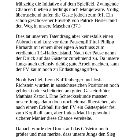
frühzeitig die Initiative auf dem Spielfeld. Zwingende
Chancen blieben allerdings noch Mangelware. Völlig
überraschend trafen die Gäste jedoch zum 0:1. Ein
schön geschossener Freistoß von Patrick Besler fand
den Weg in unsere Maschen (37.).
Dies tat unserem Tatendrang aber keinesfalls einen
Abbruch und kurz vor dem Pausenpfiff traf Philipp
Ehrhardt mit einem überlegten Abschluss zum
verdienten 1:1-Halbzeitstand. Nach der Pause nahm
der Druck auf das Gästetor zunehmend zu. Da unsere
Jungs auch defensiv richtig gute Arbeit machten, kam
der FV kaum noch zu Entlastungangriffen.
Noah Bechtel, Leon Kafffenberger und Josha
Richstein wurden in aussichtsreichen Positionen noch
geblockt oder scheiterten am guten Gästetorhüter
Matthias Zatocil. Eine Schrecksekunde mussten
unsere Jungs dann doch noch einmal überstehen, als
nach einem Eckball für den FV ein Gästespieler frei
zum Kopfball kam, aber Lukas Maul in gewohnt
sicherer Manier diese Chance vereitelte.
Danach wurde der Druck auf das Gästetor noch
größer und man merkte, dass unsere Jungs den Sieg