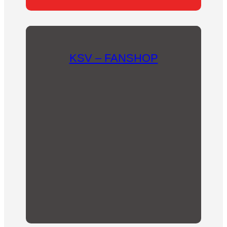
KSV – FANSHOP
In unserem Fanshop findet sich für jeden etwas
Passendes! Mit dem Kauf unserer Fanartikel
kommt unserem Fussballverein eine finanzielle
Unterstützung zugute.