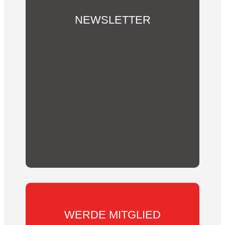
NEWSLETTER
Du möchtest über unsere Aktivitäten und
Vereins-Neuigkeiten informiert werden?
Abonniere hier unseren Newsletter!
WERDE MITGLIED