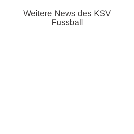
Weitere News des KSV
Fussball
Da bereits in den letzten Aufeinandertreffen der
beiden Teams zahlreiche Tore vielen, konnten
sich die Zuschauer auch für diese Partie
Hoffung machen, ein Torreiches Spiel zu sehen.