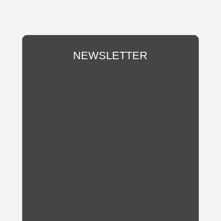
NEWSLETTER
Du möchtest über unsere
Aktivitäten und Vereins-
Neuigkeiten informiert werden?
Abonniere hier unseren
Newsletter!