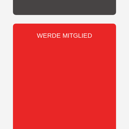
WERDE MITGLIED
Wir suchen
DICH
.
Werde in
wenigen Schritten Mitglied des KSV
Reichelsheim e.V.
Entscheide ob du als aktives,
passives Mitglied, oder als Familie
Teil unserer Gemeinschaft werden
möchtest.