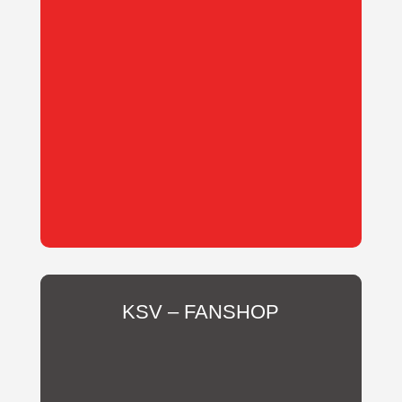
Oder unterstütze uns als
Mitglied des Fördervereins!
KSV – FANSHOP