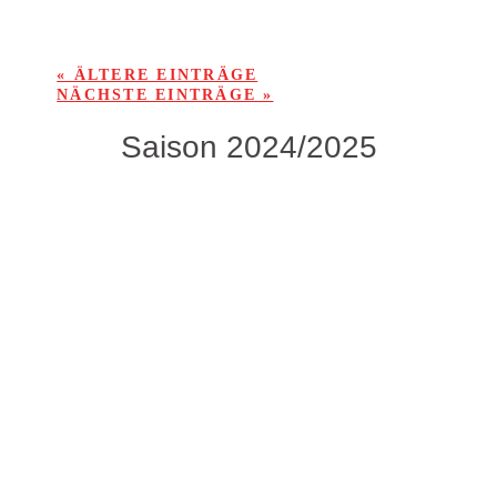
« ÄLTERE EINTRÄGE
NÄCHSTE EINTRÄGE »
Saison 2024/2025
Wesentlich schlimmer als die Niederlage wiegt
allerdings die schwere Verletzung, die sich
Micha Domes bereits in der Anfangsphase des
Spieles zugezogen hat.