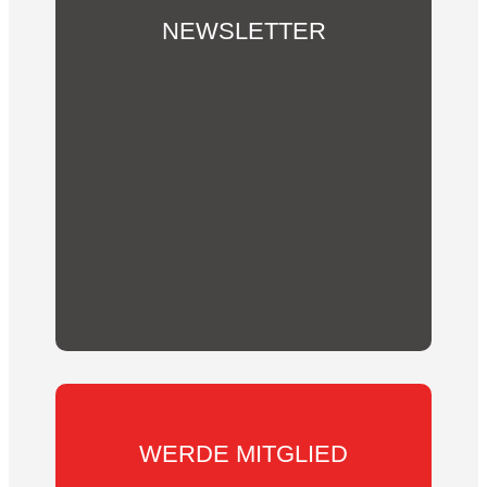
NEWSLETTER
Du möchtest über unsere Aktivitäten und
Vereins-Neuigkeiten informiert werden?
Abonniere hier unseren Newsletter!
WERDE MITGLIED