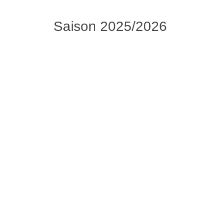
Saison 2025/2026
Von Beginn an entwickelte sich ein gutes,
ausgeglichenes A-Liga-Spiel, in dem jedoch
Chancen auf beiden Seiten Mangelware waren.