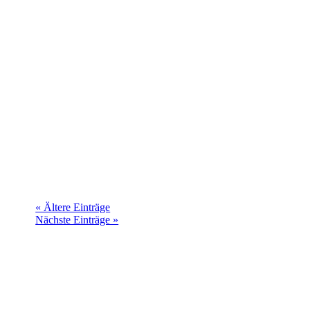
KSV Reichelsheim-TSV Sensbachtal 0:2 (0:1)
Am Sonntag, 17.11.2024 spielten wir zu Hause
gegen den TSV Sensbachtal.
« Ältere Einträge
Nächste Einträge »